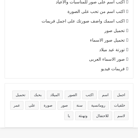
اكتب اسم على صور للمناسبات والاعياد
اكتب اسم من تحب على الصورة
اكتب اسمك واضف صورتك على اجمل فريمات
تحميل صور
تحميل صور الاسماء
تورتة عيد ميلاد
صور الاسماء العربى
فريمات فيديو
اجمل
اسم
اكتب
الصور
الميلاد
بحبك
تحميل
خلفيات
رومانسية
سنة
صور
صورة
على
عمر
لاسم
للاحتفال
وتهنئة
يا