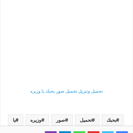
تحميل وتنزيل تحميل صور بحبك يا وزيره
بحبك
تحميل
صور
وزيره
يا
فيسبوك
تويتر
بينتيريست
واتساب
تيلقرام
ڤايبر