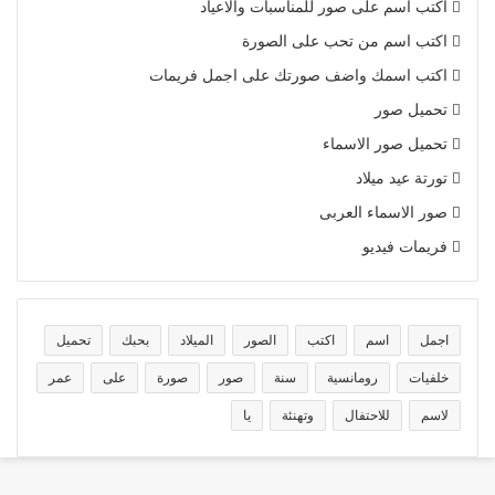
اكتب اسم على صور للمناسبات والاعياد
اكتب اسم من تحب على الصورة
اكتب اسمك واضف صورتك على اجمل فريمات
تحميل صور
تحميل صور الاسماء
تورتة عيد ميلاد
صور الاسماء العربى
فريمات فيديو
اجمل
اسم
اكتب
الصور
الميلاد
بحبك
تحميل
خلفيات
رومانسية
سنة
صور
صورة
على
عمر
لاسم
للاحتفال
وتهنئة
يا