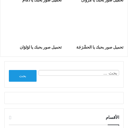
تحميل صور بحبك يا الحشْرَجَة
تحميل صور بحبك يا لؤلؤان
البحث
عن:
الأقسام