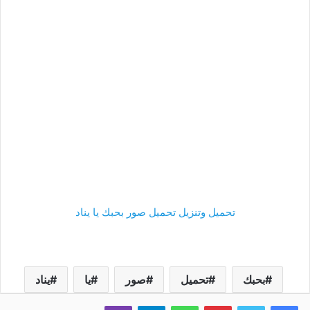
تحميل وتنزيل تحميل صور بحبك يا يناد
بحبك
تحميل
صور
يا
يناد
فيسبوك
تويتر
بينتيريست
واتساب
تيلقرام
ڤايبر