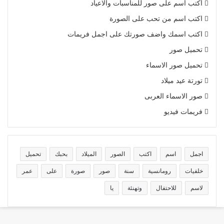
اكتب اسم على صور للمناسبات والاعياد
اكتب اسم من تحب على الصورة
اكتب اسمك واضف صورتك على اجمل فريمات
تحميل صور
تحميل صور الاسماء
تورتة عيد ميلاد
صور الاسماء العربى
فريمات فيديو
اجمل
اسم
اكتب
الصور
الميلاد
بحبك
تحميل
خلفيات
رومانسية
سنة
صور
صورة
على
عمر
لاسم
للاحتفال
وتهنئة
يا