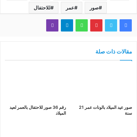
صور
عمر
للاحتفال
فيسبوك
تويتر
بينتيريست
واتساب
تيلقرام
ڤايبر
مقالات ذات صلة
صور عيد الميلاد بالونات عمر 21
رقم 36 صور للاحتفال بالعمر لعيد
سنة
الميلاد