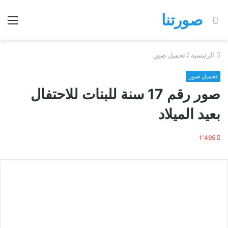
صورتنا
بحث
الق
عن
الرئيسية
/
تحميل صور
تحميل صور
صور رقم 17 سنة للبنات للاحتفال
بعيد الميلاد
1٬495