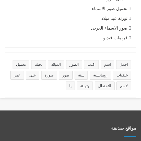
تحميل صور الاسماء
تورتة عيد ميلاد
صور الاسماء العربى
فريمات فيديو
اجمل
اسم
اكتب
الصور
الميلاد
بحبك
تحميل
خلفيات
رومانسية
سنة
صور
صورة
على
عمر
لاسم
للاحتفال
وتهنئة
يا
مواقع صديقة