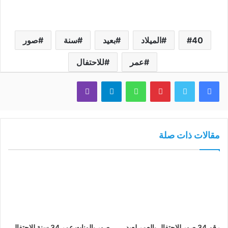
40
الميلاد
بعيد
سنة
صور
عمر
للاحتفال
فيسبوك
تويتر
بينتيريست
واتساب
تيلقرام
ڤايبر
مقالات ذات صلة
رقم 34 صور للاحتفال بالعمر لعيد
صور بالونات عمر 34 سنة للاحتفال