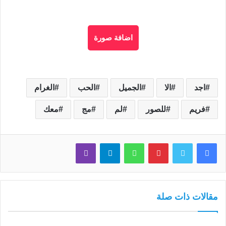
اضافة صورة
اجد
الا
الجميل
الحب
الغرام
فريم
للصور
لم
مج
معك
فيسبوك
تويتر
بينتيريست
واتساب
تيلقرام
ڤايبر
مقالات ذات صلة