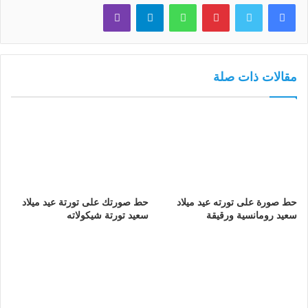
فيسبوك
تويتر
بينتيريست
واتساب
تيلقرام
ڤايبر
مقالات ذات صلة
حط صورة على تورته عيد ميلاد
حط صورتك على تورتة عيد ميلاد
سعيد رومانسية ورقيقة
سعيد تورتة شيكولاته