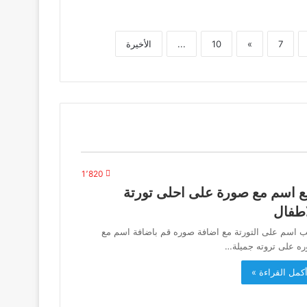
7
»
10
...
الأخيرة
1٬820
 اسم مع صورة على احلى تورتة
اطفال
ب اسم على التورتة مع اضافة صوره قم باضافة اسم مع
ه على تروته جميلة…
كمل القراءة »