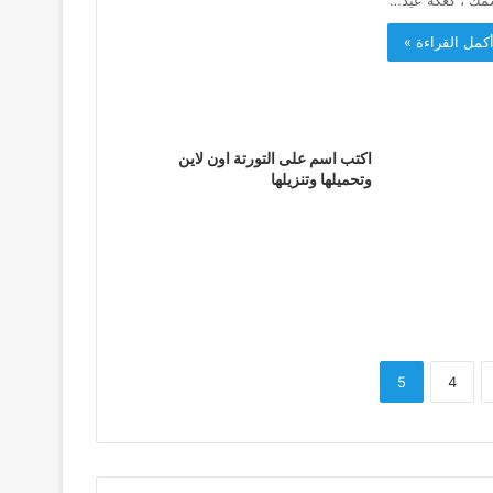
مك ، كعكة عيد…
كمل القراءة »
اكتب اسم على التورتة اون لاين
وتحميلها وتنزيلها
5
4