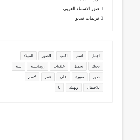
صور الاسماء العربى
فريمات فيديو
اجمل
اسم
اكتب
الصور
الميلاد
بحبك
تحميل
خلفيات
رومانسية
سنة
صور
صورة
على
عمر
لاسم
للاحتفال
وتهنئة
يا