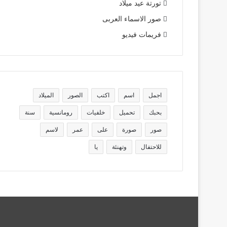
تورتة عيد ميلاد
صور الاسماء العربى
فريمات فيديو
اجمل
اسم
اكتب
الصور
الميلاد
بحبك
تحميل
خلفيات
رومانسية
سنة
صور
صورة
على
عمر
لاسم
للاحتفال
وتهنئة
يا