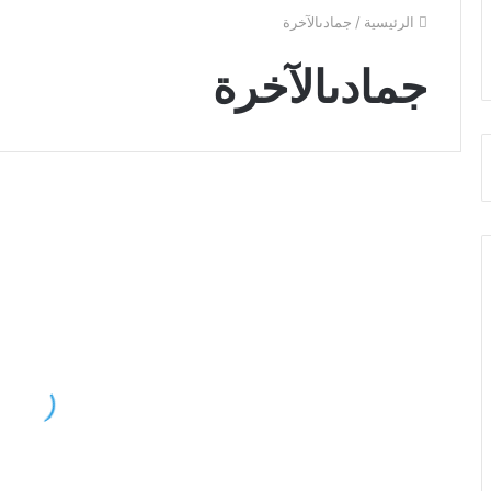
الرئيسية
/
جمادىالآخرة
جمادىالآخرة
اجمل
تحم
الصور
صو
صور الاسماء العربى
لاسم
بحب
جمادىالآخرة
يا
خلفيات
جما
رومانسية
وتهنئة
اجمل الصور لاسم جمادىالآخرة
خلفيات رومانسية وتهنئة