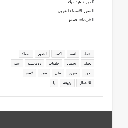
تورتة عيد ميلاد
صور الاسماء العربى
فريمات فيديو
اجمل
اسم
اكتب
الصور
الميلاد
بحبك
تحميل
خلفيات
رومانسية
سنة
صور
صورة
على
عمر
لاسم
للاحتفال
وتهنئة
يا