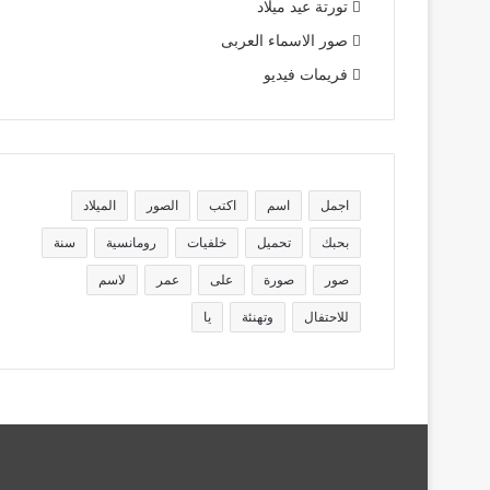
تورتة عيد ميلاد
صور الاسماء العربى
فريمات فيديو
اجمل
اسم
اكتب
الصور
الميلاد
بحبك
تحميل
خلفيات
رومانسية
سنة
صور
صورة
على
عمر
لاسم
للاحتفال
وتهنئة
يا